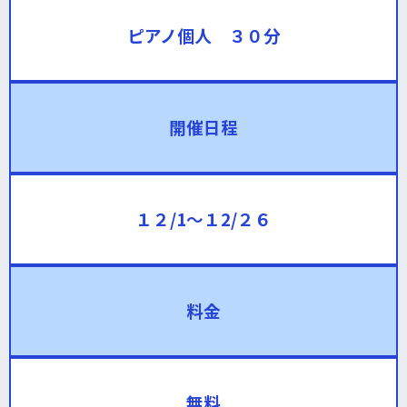
ピアノ個人 ３０分
開催日程
１２/1～１2/２６
料金
無料