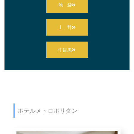
池 袋
上 野
中目黒
ホテルメトロポリタン