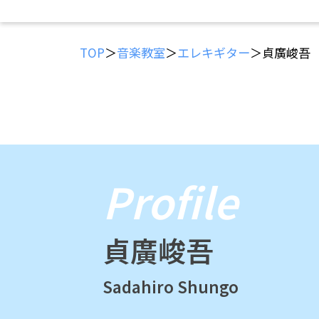
TOP
＞
音楽教室
＞
エレキギター
＞貞廣峻吾
Profile
貞廣峻吾
Sadahiro Shungo