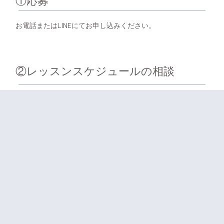
①応募
お電話またはLINEにてお申し込みください。
②レッスンスケジュールの相談
生徒さん役はモニターを募集します。担当者よりインターン
生とモニター生にマッチングを行い、レッスンスケジュール
を組みます。
③レッスン前ガイダンス
サクライ楽器の現役講師よりレッスンガイダンスを行いま
す。モニター生徒さんに合わせた説明もありますのでご安心
ください。