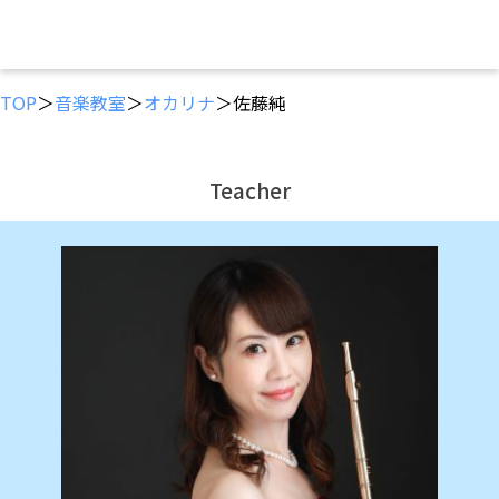
TOP
＞
音楽教室
＞
オカリナ
＞佐藤純
Teacher