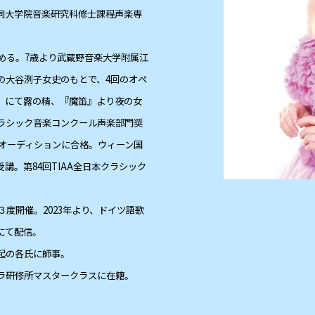
同大学院音楽研究科修士課程声楽専
始める。7歳より武蔵野音楽大学附属江
の大谷洌子女史のもとで、4回のオペ
』にて露の精、『魔笛』より夜の女
クラシック音楽コンクール声楽部門奨
遣オーディションに合格。ウィーン国
講。第84回TIAA全日本クラシック
３度開催。2023年より、ドイツ語歌
にて配信。
起の各氏に師事。
ラ研修所マスタークラスに在籍。