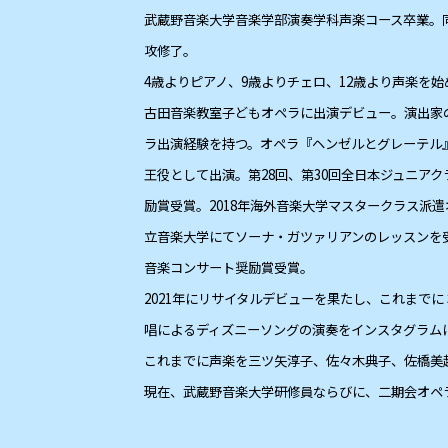
武蔵野音楽大学音楽学部演奏学科声楽コース卒業。
攻修了。
4歳よりピアノ、9歳よりチェロ、12歳より声楽を
古田音楽教室子どもオペラに出演デビュー。演出家
ラ出演経験を持つ。オペラ『ヘンゼルとグレーテル
王役として出演。第28回、第30回全日本ジュニア
励賞受賞。2018年海外音楽大学マスタークラス派
立音楽大学にてソーナ・ガツァリアンのレッスンを受
音楽コンサート奨励賞受賞。
2021年にリサイタルデビューを果たし、これまでに
唱によるディズニーソングの演奏をインスタグラム
これまでに声楽を三ツ矢淳子、佐々木典子、佐橋美
現在、武蔵野音楽大学研修員ならびに、二期会オペ