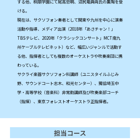
する他、桐朋学園にて尾高忠明、沼尻竜典両氏の薫陶を受
ける。
現在は、サクソフォン奏者として関東や九州を中心に演奏
活動や指導、メディア出演（2018年「あさチャン！」
TBSテレビ、2020年「クラシックコンサート」MCT南九
州ケーブルテレビネット）など、幅広いジャンルで活動す
る他、指揮者としても複数のオーケストラや吹奏楽団に携
わっている。
サクライ楽器サクソフォン科講師（ユニスタイルふじみ
野、サウンドコート志木、和光センター）、獨協埼玉中
学・高等学校（音楽科）非常勤講師及び吹奏楽部コーチ
（指揮）、東京フォレストオーケストラ正指揮者。
担当コース