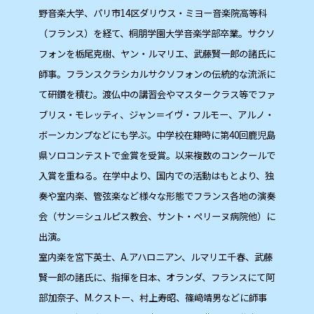
野音楽大学、パリ市14区ダリウス・ミヨー音楽院高等科
（フランス）を経て、桐朋学園大学音楽学部卒業。サクソ
フォンを栃尾克樹、ヤン・ルマリエ、武藤賢一郎の諸氏に
師事。フランスクラシカルサクソフォンの伝統的な流派に
て研鑽を積む。渡仏中の講習会やマスタークラス等でファ
ブリス・モレッティ、ジャン＝イヴ・フルモー、アルノ・
ボーンカンプなどにも学ぶ。中学校在籍時に第40回鹿児島
県ソロコンテストで金賞を受賞。以来複数のコンクールで
入賞を重ねる。在学中より、国内での活動はもとより、独
奏や室内楽、管弦楽など様々な形態でフランス各地の演奏
会（サン＝シュルピス教会、サント・ペリーヌ病院他）に
出演。
室内楽を宮下英士、A.アハロニアン、ルマリエ千春、武藤
賢一郎の諸氏に、指揮を日本、オランダ、フランスにて阿
部加奈子、M.クストー、村上寿昭、篠﨑靖男などに師事